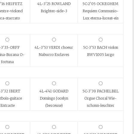
2’16 HEIFETZ
4L-3’25 ROWLAND
5C-2’05 OCKEGHEM
estre-violond
Brighter-side-3
Requiem Communio-
ra-staccato
Lux eterna-luceat-eis
-3’33-ORFF
4L-3’53 VERDI choeur
5C-3’53 BACH violon
ina-Burana O-
Nabucco Esclaves
BWV1005 largo
fortuna
-3’32 IBERT
4L-4’41 GODARD
5C-3’39 PACHELBEL
tbois-guitare
Domingo Jocelyn
Orgue Choral Wie-
Entracte
(berceuse)
schonn-leuchter