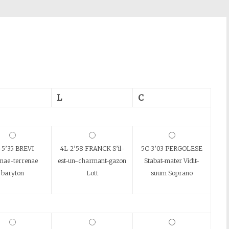
L
C
-5’35 BREVI
4L-2’58 FRANCK S’il-
5C-3’03 PERGOLESE
nae-terrenae
est-un-charmant-gazon
Stabat-mater Vidit-
baryton
Lott
suum Soprano