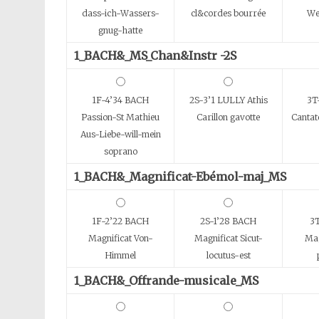
dass-ich-Wassers-
cl&cordes bourrée
We
gnug-hatte
1_BACH&_MS_Chan&Instr -2S
1F-4’34 BACH
2S-3’1 LULLY Athis
3T
Passion-St Mathieu
Carillon gavotte
Cantat
Aus-Liebe-will-mein
soprano
1_BACH&_Magnificat-Ebémol-maj_MS
1F-2’22 BACH
2S-1’28 BACH
3
Magnificat Von-
Magnificat Sicut-
Mag
Himmel
locutus-est
1_BACH&_Offrande-musicale_MS