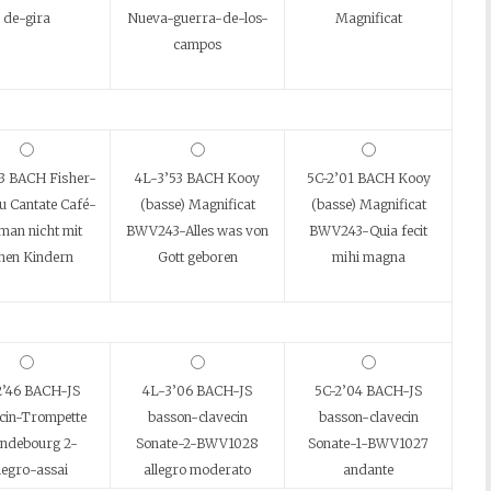
de-gira
Nueva-guerra-de-los-
Magnificat
campos
3 BACH Fisher-
4L-3’53 BACH Kooy
5C-2’01 BACH Kooy
u Cantate Café-
(basse) Magnificat
(basse) Magnificat
man nicht mit
BWV243-Alles was von
BWV243-Quia fecit
inen Kindern
Gott geboren
mihi magna
2’46 BACH-JS
4L-3’06 BACH-JS
5C-2’04 BACH-JS
ecin-Trompette
basson-clavecin
basson-clavecin
ndebourg 2-
Sonate-2-BWV1028
Sonate-1-BWV1027
legro-assai
allegro moderato
andante