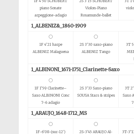
1F 4’50 SCHUBERT
2S 3’15 SCHUBERT
3T 1
piano Sonate
Violon-Piano
viol
arpeggione-adagio
Rosamunde-ballet
1_ALBENIZ&_1860-1909
1F 4’21 harpe
2S 3’30 saxo-piano
3T 5
ALBENIZ Malaguena
ALBENIZ Tango
ME
1_ALBINONI_1671-1751_Clarinette-Saxo
1F 1’59 Clarinette–
2S 3’33 Saxo-piano
3T 2’
Saxo ALBINONI Conc
SOUSA Stars & stripes
Saxo 
7-6 adagio
7
1_ARAUJO_1648-1712_MS
1F-6’08-(sur-12′)
2S-3’45 ARAUJO Al-
3T-3’1