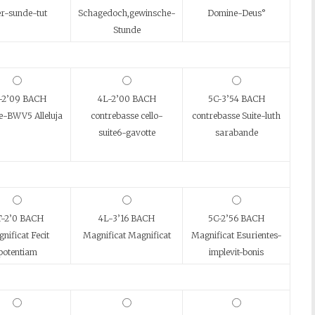
r-sunde-tut
Schagedoch,gewinsche-
Domine-Deus°
Stunde
-2’09 BACH
4L-2’00 BACH
5C-3’54 BACH
e-BWV5 Alleluja
contrebasse cello-
contrebasse Suite-luth
suite6-gavotte
sarabande
T-2’0 BACH
4L-3’16 BACH
5C-2’56 BACH
nificat Fecit
Magnificat Magnificat
Magnificat Esurientes-
potentiam
implevit-bonis