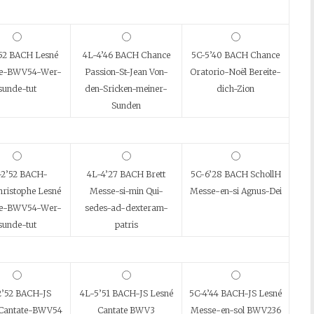
52 BACH Lesné
4L-4’46 BACH Chance
5C-5’40 BACH Chance
te-BWV54-Wer-
Passion-St-Jean Von-
Oratorio-Noël Bereite-
sunde-tut
den-Sricken-meiner-
dich-Zion
Sunden
-2’52 BACH-
4L-4’27 BACH Brett
5C-6’28 BACH SchollH
ristophe Lesné
Messe-si-min Qui-
Messe-en-si Agnus-Dei
te-BWV54-Wer-
sedes-ad-dexteram-
sunde-tut
patris
2’52 BACH-JS
4L-5’51 BACH-JS Lesné
5C-4’44 BACH-JS Lesné
 Cantate-BWV54
Cantate BWV3
Messe-en-sol BWV236