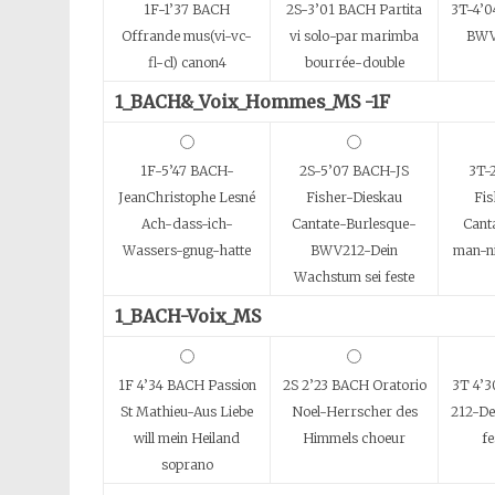
1F-1’37 BACH
2S-3’01 BACH Partita
3T-4’0
Offrande mus(vi-vc-
vi solo-par marimba
BWV
fl-cl) canon4
bourrée-double
1_BACH&_Voix_Hommes_MS -1F
1F-5’47 BACH-
2S-5’07 BACH-JS
3T-
JeanChristophe Lesné
Fisher-Dieskau
Fis
Ach-dass-ich-
Cantate-Burlesque-
Cant
Wassers-gnug-hatte
BWV212-Dein
man-ni
Wachstum sei feste
1_BACH-Voix_MS
1F 4’34 BACH Passion
2S 2’23 BACH Oratorio
3T 4’3
St Mathieu-Aus Liebe
Noel-Herrscher des
212-De
will mein Heiland
Himmels choeur
fe
soprano