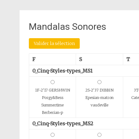
Mandalas Sonores
Valider la sélection
F
S
T
0_Cinq-Styles-types_MS1
1F-2’17 GERSHWIN
2S-2’37 DIBBIN
3T
Porgy&Bess
Epesian-matron
Cate
Summertime
vaudeville
Berberian-p
0_Cinq-Styles-types_MS2