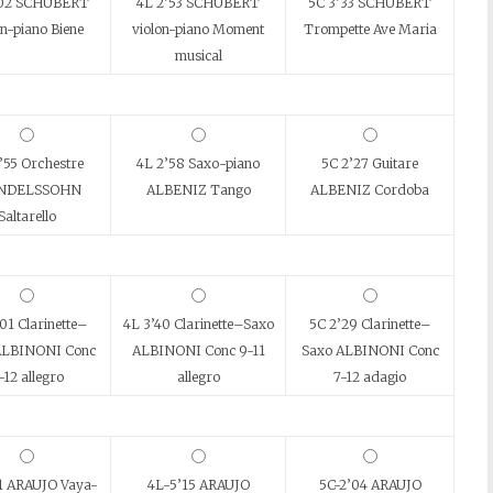
’02 SCHUBERT
4L 2’53 SCHUBERT
5C 3’33 SCHUBERT
on-piano Biene
violon-piano Moment
Trompette Ave Maria
musical
’55 Orchestre
4L 2’58 Saxo-piano
5C 2’27 Guitare
NDELSSOHN
ALBENIZ Tango
ALBENIZ Cordoba
Saltarello
01 Clarinette–
4L 3’40 Clarinette–Saxo
5C 2’29 Clarinette–
ALBINONI Conc
ALBINONI Conc 9-11
Saxo ALBINONI Conc
-12 allegro
allegro
7-12 adagio
1 ARAUJO Vaya-
4L-5’15 ARAUJO
5C-2’04 ARAUJO