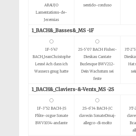
ARAUJO
sentido-confuso
Lamentations-de-
Jeremias
1_BACH&_Basses&_MS -1F
1F-5’47
2S-5’07 BACH Fisher-
3T-2’5
BACH,JeanChristophe
Dieskau Cantate
Dieska
Lesné Ach dass ich
Burlesque BWV212-
Hat 
Wassers gnug hatte
Dein Wachstum sei
se
feste
1_BACH&_Claviers-&-Vents_MS -2S
1F-3’52 BACH-JS
2S-6’34 BACH-JC
3T-
Flûte-orgue Sonate
clavecin SonateDmaj-
clav
BWV1034-andante
allegro-di-molto
Bra
al