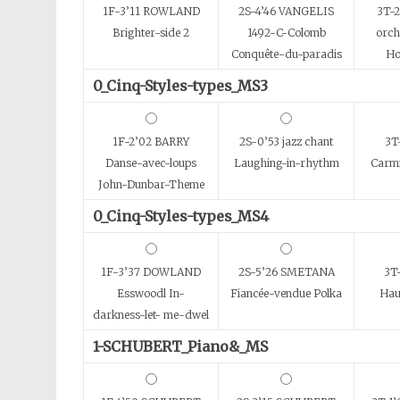
1F-3’11 ROWLAND
2S-4’46 VANGELIS
3T-
Brighter-side 2
1492-C-Colomb
orch
Conquête-du-paradis
Ho
0_Cinq-Styles-types_MS3
1F-2’02 BARRY
2S-0’53 jazz chant
3T
Danse-avec-loups
Laughing-in-rhythm
Carm
John-Dunbar-Theme
0_Cinq-Styles-types_MS4
1F-3’37 DOWLAND
2S-5’26 SMETANA
3T
Esswoodl In-
Fiancée-vendue Polka
Hau
darkness-let- me-dwel
1-SCHUBERT_Piano&_MS