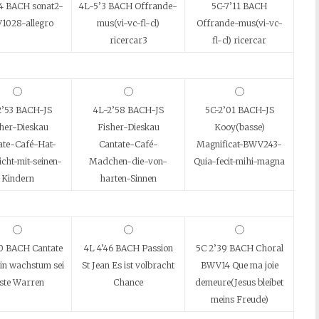
4 BACH sonat2-
4L-5’3 BACH Offrande-
5C-7’11 BACH
1028-allegro
mus(vi-vc-fl-cl)
Offrande-mus(vi-vc-
ricercar3
fl-cl) ricercar
2’53 BACH-JS
4L-2’58 BACH-JS
5C-2’01 BACH-JS
her-Dieskau
Fisher-Dieskau
Kooy(basse)
ate-Café-Hat-
Cantate-Café-
Magnificat-BWV243-
cht-mit-seinen-
Madchen-die-von-
Quia-fecit-mihi-magna
Kindern
harten-Sinnen
0 BACH Cantate
4L 4’46 BACH Passion
5C 2’39 BACH Choral
in wachstum sei
St Jean Es ist volbracht
BWV14 Que ma joie
ste Warren
Chance
demeure(Jesus bleibet
meins Freude)