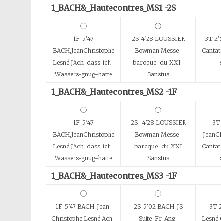
1_BACH&_Hautecontres_MS1 -2S
1F-5’47
2S-4’28 LOUSSIER
3T-2’
BACH,JeanChristophe
Bowman Messe-
Canta
Lesné JAch-dass-ich-
baroque-du-XXI-
Wassers-gnug-hatte
Sanstus
1_BACH&_Hautecontres_MS2 -1F
1F-5’47
2S- 4’28 LOUSSIER
3T
BACH,JeanChristophe
Bowman Messe-
JeanCh
Lesné JAch-dass-ich-
baroque-du-XXI
Canta
Wassers-gnug-hatte
Sanstus
1_BACH&_Hautecontres_MS3 -1F
1F-5’47 BACH-Jean-
2S-5’02 BACH-JS
3T-
Christophe Lesné Ach-
Suite-Fr-Ang-
Lesné