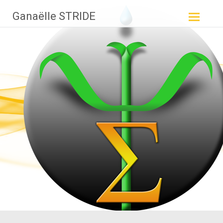
Aller
Ganaëlle STRIDE
au
contenu
principal