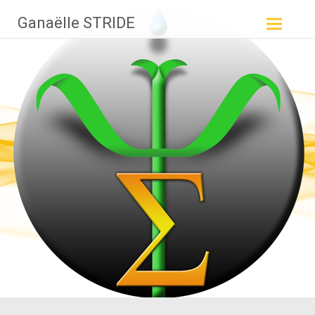
Aller
Ganaëlle STRIDE
au
contenu
principal