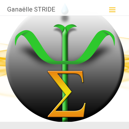
Aller
Ganaëlle STRIDE
au
contenu
principal