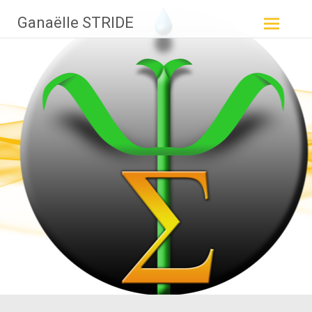
Aller
Ganaëlle STRIDE
au
contenu
principal