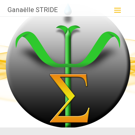
Aller
Ganaëlle STRIDE
au
contenu
principal