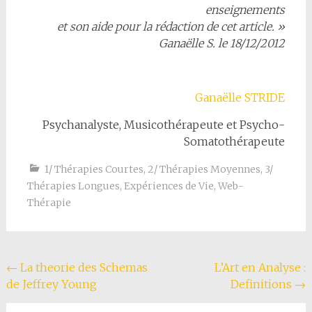
enseignements
et son aide pour la rédaction de cet article. »
Ganaëlle S. le 18/12/2012
Ganaëlle STRIDE
Psychanalyste, Musicothérapeute et Psycho-
Somatothérapeute
1/ Thérapies Courtes
,
2/ Thérapies Moyennes
,
3/
Thérapies Longues
,
Expériences de Vie
,
Web-
Thérapie
Navigation
←
La theorie des Schemas
L’Art en Analyse :
de Jeffrey Young
Definitions
→
de